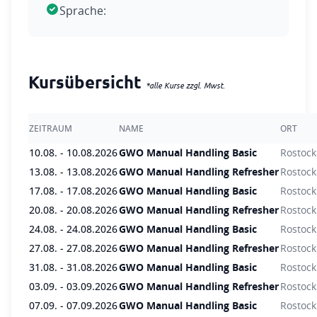
Seit dem 17.10.2016 ist die Teilnahme an
Sprache:
Bewegen einer Last verstanden, die
GWO-Trainings nur noch mit WINDA-ID-Nr.
aufgrund ihrer Merkmale oder ungünstiger
möglich. Die Datenbank WINDA der GWO
ergonomischer Bedingungen für die
ist am 17.10.2016 online gegangen. Ab
Arbeitnehmer*innen eine Gefährdung
Kursübersicht
diesem Datum ist jeder, der an einem
darstellt (LasthandhabV, BMA 1997, §1,
*alle Kurse zzgl. Mwst.
GWO-Training teilnehmen möchte, dazu
Art.1,2). Die Teilnehmenden lernen
verpflichtet, sich unter Nutzung einer
rückenschonende Techniken zum richtigen
ZEITRAUM
NAME
ORT
privaten
E-Mail-Adresse
einen Account
Heben und Tragen kennen. Während des
anzulegen und hierüber eine WINDA-
10.08. - 10.08.2026
Trainings werden die allgemeinen
GWO Manual Handling Basic
Rostock
Identifikationsnummer zu erhalten. Wir
Grundlagen der Anatomie und Physiologie
13.08. - 13.08.2026
GWO Manual Handling Refresher
Rostock
fragen diese Nummer während des
der Wirbelsäule, die Biomechanik des
17.08. - 17.08.2026
GWO Manual Handling Basic
Rostock
Anmeldevorgangs von Ihnen ab und
Hebens und Tragens sowie
20.08. - 20.08.2026
GWO Manual Handling Refresher
Rostock
übergeben nach erfolgtem Training Ihre
Richtwerte/Grenzwerte von Lasten
24.08. - 24.08.2026
GWO Manual Handling Basic
Rostock
Trainingsdaten an WINDA. Dort können Sie
vermittelt. Es wird den Teilnehmenden
27.08. - 27.08.2026
GWO Manual Handling Refresher
Rostock
anschließend über Ihren Account Ihr
anhand von praktischen Übungen
31.08. - 31.08.2026
GWO Manual Handling Basic
Rostock
Zertifikat generieren. Weitere
vermittelt, wie man richtig hebt, trägt und
03.09. - 03.09.2026
GWO Manual Handling Refresher
Rostock
Informationen hierzu finden Sie unter
wie man dieses richtig umsetzt.
07.09. - 07.09.2026
GWO Manual Handling Basic
Rostock
folgenden Links: